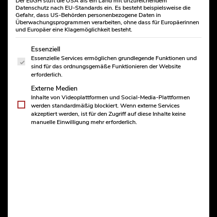
GESCHÄFTSKUNDEN
Der EuGH stuft die USA als ein Land mit unzureichendem
Start
Produkte
Handwerksprodukte
Brot und Brötchen
Datenschutz nach EU-Standards ein. Es besteht beispielsweise die
Sechs gute Gründe
Gefahr, dass US-Behörden personenbezogene Daten in
Müslibrötchen
Referenzen
Überwachungsprogrammen verarbeiten, ohne dass für Europäerinnen
B2B-Leistungen
und Europäer eine Klagemöglichkeit besteht.
B2B-Produkte
Es folgt eine Liste der Service-Gruppen, für die eine Einwill
Unsere Erfahrung
Essenziell
Auszeichnungen
Essenzielle Services ermöglichen grundlegende Funktionen und
Jetzt anfragen
sind für das ordnungsgemäße Funktionieren der Website
erforderlich.
FILIALEN
Standorte
Externe Medien
MÜSLI
BRÖTCHEN
Hauptniederlassung
Inhalte von Videoplattformen und Social-Media-Plattformen
Filiale Borbeck
werden standardmäßig blockiert. Wenn externe Services
akzeptiert werden, ist für den Zugriff auf diese Inhalte keine
Edeka Wolfsbankring
manuelle Einwilligung mehr erforderlich.
Edeka Am Südbahnhof
Für ein ausgewogenes Frühstück ist unser
Filiale Frintrop
Müslibrötchen perfekt. Nicht nur mit edlen Nüssen und
Rewe Frintrop
Cranberrys verfeinert, sondern auch mit wertigen
Filiale Frohnhausen
Edeka Bottrop
Saaten, schafft es eine passende Ergänzung zu
Rabauken Rüttenscheid
unserer Brötchenvielfalt.
Wochenmärkte
Filiale finden
An folgenden Wochentagen erhältlich:
Montags bis
Mittagstisch
Sonntags
AKTUELLES