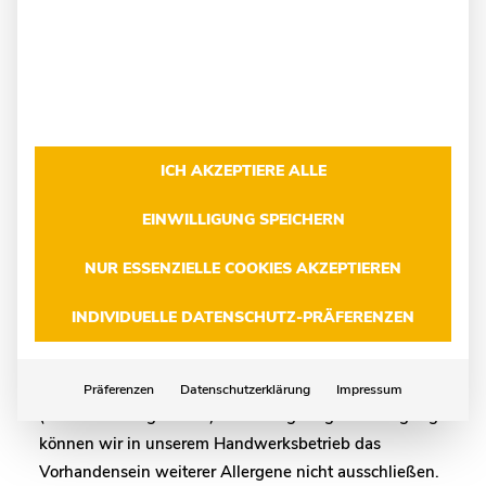
Weizenmehl, Wasser, Cranberrys, Haselnusskerne,
Sonnenblumenkerne, Weizenvollkornmehl, Backhonig,
Pflanzenöl aus Raps, Hefe, Malzmehl ((Gerste,
Weizenmehl), Zucker, Dextrose)),
Weizenvollkornschrot, Haferflocken, Jodiertes
Speisesalz, Kakao, Leinsamen, Sesamsamen,
ICH AKZEPTIERE ALLE
Sojabohnen, Pflanzenfett, Maisflakes.
EINWILLIGUNG SPEICHERN
Ergänzende Hinweise zu Allergenen
NUR ESSENZIELLE COOKIES AKZEPTIEREN
Enthält: Glutenhaltige Getreide (Weizenmehl,
INDIVIDUELLE DATENSCHUTZ-PRÄFERENZEN
Haferflocken, Weizenvollkornmehl,
Weizenvollkornschrot), Sojabohnen (Sojabohnen),
Schalenfrüchte (Haselnusskerne), Sesamsamen
Präferenzen
Datenschutzerklärung
Impressum
(Sesamsamen geschält). Trotz sorgfältigster Fertigung
können wir in unserem Handwerksbetrieb das
Vorhandensein weiterer Allergene nicht ausschließen.