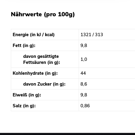
Nährwerte (pro 100g)
Energie (in kJ / kcal)
1321 / 313
Fett (in g):
9,8
davon gesättigte
1,0
Fettsäuren (in g):
Kohlenhydrate (in g):
44
davon Zucker (in g):
8,6
Eiweiß (in g):
9,8
Salz (in g):
0,86