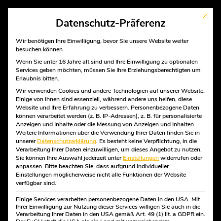
Mit die
Datenschutz-Präferenz
Wir benötigen Ihre Einwilligung, bevor Sie unsere Website weiter
besuchen können.
Wenn Sie unter 16 Jahre alt sind und Ihre Einwilligung zu optionalen
Services geben möchten, müssen Sie Ihre Erziehungsberechtigten um
START
Erlaubnis bitten.
UNTERNEHMEN
Übersicht
Wir verwenden Cookies und andere Technologien auf unserer Website.
Einige von ihnen sind essenziell, während andere uns helfen, diese
Mission und Geschichte
Website und Ihre Erfahrung zu verbessern.
Personenbezogene Daten
Das Bäckerhandwerk
können verarbeitet werden (z. B. IP-Adressen), z. B. für personalisierte
Die Kumpels über Tage
BROT UND
Anzeigen und Inhalte oder die Messung von Anzeigen und Inhalten.
Partner
Weitere Informationen über die Verwendung Ihrer Daten finden Sie in
unserer
PRODUKTE
Datenschutzerklärung
.
Es besteht keine Verpflichtung, in die
BRÖTCHEN
Verarbeitung Ihrer Daten einzuwilligen, um dieses Angebot zu nutzen.
Brot und Brötchen
Sie können Ihre Auswahl jederzeit unter
Einstellungen
widerrufen oder
Kuchen und Torten
anpassen.
Bitte beachten Sie, dass aufgrund individueller
Feingebäck und Teilchen
Einstellungen möglicherweise nicht alle Funktionen der Website
Snacks und Imbisse
verfügbar sind.
Unser Kaffee
B2B Lieferservice
Einige Services verarbeiten personenbezogene Daten in den USA. Mit
Ihrer Einwilligung zur Nutzung dieser Services willigen Sie auch in die
RABAUKEN
Verarbeitung Ihrer Daten in den USA gemäß Art. 49 (1) lit. a GDPR ein.