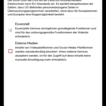
GESCHÄFTSKUNDEN
Der EuGH stuft die USA als ein Land mit unzureichendem
Start
Produkte
Handwerksprodukte
Brot und Brötchen
Datenschutz nach EU-Standards ein. Es besteht beispielsweise die
Sechs gute Gründe
Gefahr, dass US-Behörden personenbezogene Daten in
Jubiläumsbrot
Referenzen
Überwachungsprogrammen verarbeiten, ohne dass für Europäerinnen
B2B-Leistungen
und Europäer eine Klagemöglichkeit besteht.
B2B-Produkte
Es folgt eine Liste der Service-Gruppen, für die eine Einwill
Unsere Erfahrung
Essenziell
Auszeichnungen
Essenzielle Services ermöglichen grundlegende Funktionen und
Jetzt anfragen
sind für das ordnungsgemäße Funktionieren der Website
erforderlich.
FILIALEN
Standorte
Externe Medien
JUBILÄUMS
BROT
Hauptniederlassung
Inhalte von Videoplattformen und Social-Media-Plattformen
Filiale Borbeck
werden standardmäßig blockiert. Wenn externe Services
akzeptiert werden, ist für den Zugriff auf diese Inhalte keine
Edeka Wolfsbankring
manuelle Einwilligung mehr erforderlich.
Edeka Am Südbahnhof
Ein sehr saftiges Körnerbrot mit wertvollen Zutaten
Filiale Frintrop
wie Sonnenblumenkerne, Kürbiskerne & Haferflocken.
Rewe Frintrop
Die Zugabe von hochwertigem Malz bringt eine leichte
Filiale Frohnhausen
Edeka Bottrop
malige Süße in den Abgang des Brotes.
Rabauken Rüttenscheid
Wochenmärkte
An folgenden Wochentagen erhältlich:
Montags bis
Filiale finden
Samstags
Mittagstisch
AKTUELLES