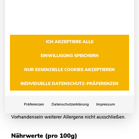
Zutaten
Wasser, Weizenmehl, Roggenmehl,
Weizenvollkornschrot, Sonnenblumenkerne,
Kürbiskerne, Haferflocken, Jodiertes Speisesalz, Hefe,
ICH AKZEPTIERE ALLE
Roggenvollkornschrot gequetscht, Gerstenmalzmehl
EINWILLIGUNG SPEICHERN
Ergänzende Hinweise zu Allergenen
NUR ESSENZIELLE COOKIES AKZEPTIEREN
Enthält: Glutenhaltige Getreide (Weizenvollkornschrot,
INDIVIDUELLE DATENSCHUTZ-PRÄFERENZEN
Haferflocken, Roggenvollkornschrot, Roggenmehl,
Mahlerzeugnisse aus Roggen, Weizenmehl,
Gerstenmalzmehl). Trotz sorgfältigster Fertigung
Präferenzen
Datenschutzerklärung
Impressum
können wir in unserem Handwerksbetrieb das
Vorhandensein weiterer Allergene nicht ausschließen.
Nährwerte (pro 100g)