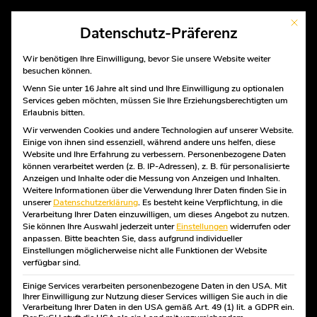
Mit die
Datenschutz-Präferenz
Wir benötigen Ihre Einwilligung, bevor Sie unsere Website weiter
besuchen können.
Wenn Sie unter 16 Jahre alt sind und Ihre Einwilligung zu optionalen
Services geben möchten, müssen Sie Ihre Erziehungsberechtigten um
START
Erlaubnis bitten.
UNTERNEHMEN
Übersicht
Wir verwenden Cookies und andere Technologien auf unserer Website.
Einige von ihnen sind essenziell, während andere uns helfen, diese
Mission und Geschichte
Website und Ihre Erfahrung zu verbessern.
Personenbezogene Daten
Das Bäckerhandwerk
können verarbeitet werden (z. B. IP-Adressen), z. B. für personalisierte
Die Kumpels über Tage
BROT UND
Anzeigen und Inhalte oder die Messung von Anzeigen und Inhalten.
Partner
Weitere Informationen über die Verwendung Ihrer Daten finden Sie in
unserer
PRODUKTE
Datenschutzerklärung
.
Es besteht keine Verpflichtung, in die
BRÖTCHEN
Verarbeitung Ihrer Daten einzuwilligen, um dieses Angebot zu nutzen.
Brot und Brötchen
Sie können Ihre Auswahl jederzeit unter
Einstellungen
widerrufen oder
Kuchen und Torten
anpassen.
Bitte beachten Sie, dass aufgrund individueller
Feingebäck und Teilchen
Einstellungen möglicherweise nicht alle Funktionen der Website
Snacks und Imbisse
verfügbar sind.
Unser Kaffee
B2B Lieferservice
Einige Services verarbeiten personenbezogene Daten in den USA. Mit
Ihrer Einwilligung zur Nutzung dieser Services willigen Sie auch in die
RABAUKEN
Verarbeitung Ihrer Daten in den USA gemäß Art. 49 (1) lit. a GDPR ein.