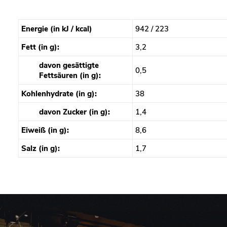
Energie (in kJ / kcal)
942 / 223
Fett (in g):
3,2
davon gesättigte
0,5
Fettsäuren (in g):
Kohlenhydrate (in g):
38
davon Zucker (in g):
1,4
Eiweiß (in g):
8,6
Salz (in g):
1,7