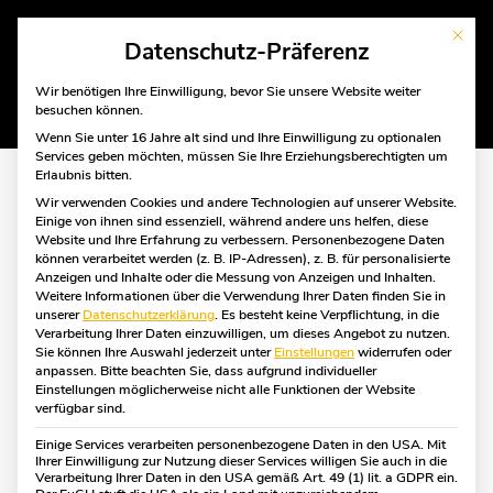
Mit die
Datenschutz-Präferenz
Wir benötigen Ihre Einwilligung, bevor Sie unsere Website weiter
besuchen können.
Wenn Sie unter 16 Jahre alt sind und Ihre Einwilligung zu optionalen
Services geben möchten, müssen Sie Ihre Erziehungsberechtigten um
Erlaubnis bitten.
Wir verwenden Cookies und andere Technologien auf unserer Website.
Einige von ihnen sind essenziell, während andere uns helfen, diese
Kategorien:
Website und Ihre Erfahrung zu verbessern.
Personenbezogene Daten
Öffnungstage:
Montag bis Freitag geöffnet,
können verarbeitet werden (z. B. IP-Adressen), z. B. für personalisierte
Anzeigen und Inhalte oder die Messung von Anzeigen und Inhalten.
Dienstag bis Freitag geöffnet, Samstag geöffnet
Weitere Informationen über die Verwendung Ihrer Daten finden Sie in
unserer
Datenschutzerklärung
.
Es besteht keine Verpflichtung, in die
Verarbeitung Ihrer Daten einzuwilligen, um dieses Angebot zu nutzen.
Adresse
Kontakt
Sie können Ihre Auswahl jederzeit unter
Einstellungen
widerrufen oder
anpassen.
Bitte beachten Sie, dass aufgrund individueller
Im Fuhlenbrock 147
Telefon:
+49 (0)
Einstellungen möglicherweise nicht alle Funktionen der Website
46242, Bottrop,
2041 706 87 69
verfügbar sind.
Einige Services verarbeiten personenbezogene Daten in den USA. Mit
Öffnungszeiten
Ihrer Einwilligung zur Nutzung dieser Services willigen Sie auch in die
Verarbeitung Ihrer Daten in den USA gemäß Art. 49 (1) lit. a GDPR ein.