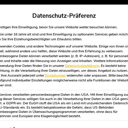
Datenschutz-Präferenz
ötigen Ihre Einwilligung, bevor Sie unsere Website weiter besuchen können.
e unter 16 Jahre alt sind und Ihre Einwilligung zu optionalen Services geben möch
Sie Ihre Erziehungsberechtigten um Erlaubnis bitten.
wenden Cookies und andere Technologien auf unserer Website. Einige von ihnen s
ell, während andere uns helfen, diese Website und Ihre Erfahrung zu verbessern.
nbezogene Daten können verarbeitet werden (z. B. IP-Adressen), z. B. für personali
n und Inhalte oder die Messung von Anzeigen und Inhalten.
Weitere Informationen
wendung Ihrer Daten finden Sie in unserer
Datenschutzerklärung
.
Es besteht keine
sbildung
chtung, in die Verarbeitung Ihrer Daten einzuwilligen, um dieses Angebot zu nutzen.
Ihre Auswahl jederzeit unter
Einstellungen
widerrufen oder anpassen.
Bitte beacht
fgrund individueller Einstellungen möglicherweise nicht alle Funktionen der Websi
ar sind.
Services verarbeiten personenbezogene Daten in den USA. Mit Ihrer Einwilligung zu
 dieser Services willigen Sie auch in die Verarbeitung Ihrer Daten in den USA gem
lit. a GDPR ein. Der EuGH stuft die USA als ein Land mit unzureichendem Datensc
-Standards ein. Es besteht beispielsweise die Gefahr, dass US-Behörden
enbezogene Daten in Überwachungsprogrammen verarbeiten, ohne dass für
rinnen und Europäer eine Klagemöglichkeit besteht.
gt eine Liste der Service-Gruppen, für die eine Einwilligung erte