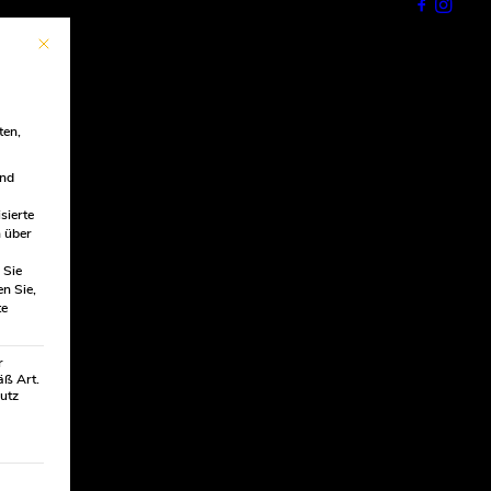
Mit diesem Button wird der Dialog geschlossen. Seine Funktionalität ist ident
ten,
ind
sierte
 über
Sie
en Sie,
te
r
äß Art.
hutz
ilt werden kann. Die erste Service-Gruppe ist essenziell und kann 