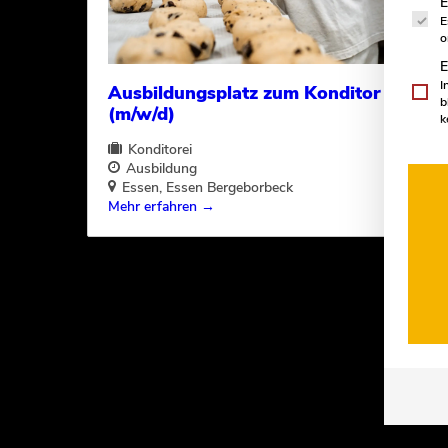
E
E
o
E
I
Ausbildungsplatz zum Konditor 2027
b
(m/w/d)
k
Konditorei
Ausbildung
Essen
Essen Bergeborbeck
Mehr erfahren