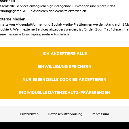
ssenziell
ssenzielle Services ermöglichen grundlegende Funktionen und sind für das
rdnungsgemäße Funktionieren der Website erforderlich.
xterne Medien
nhalte von Videoplattformen und Social-Media-Plattformen werden standardmäßi
Ausbildungsplatz zum Bäcker 2027
lockiert. Wenn externe Services akzeptiert werden, ist für den Zugriff auf diese Inha
(m/w/d)
eine manuelle Einwilligung mehr erforderlich.
Backstube
Ausbildung
ICH AKZEPTIERE ALLE
Essen
Essen Bergeborbeck
Mehr erfahren
EINWILLIGUNG SPEICHERN
NUR ESSENZIELLE COOKIES AKZEPTIEREN
INDIVIDUELLE DATENSCHUTZ-PRÄFERENZEN
Präferenzen
Datenschutzerklärung
Impressum