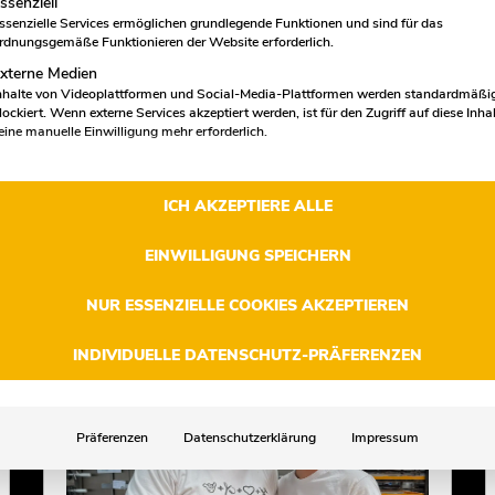
ssenziell
ssenzielle Services ermöglichen grundlegende Funktionen und sind für das
rdnungsgemäße Funktionieren der Website erforderlich.
xterne Medien
nhalte von Videoplattformen und Social-Media-Plattformen werden standardmäßi
Snack-/ Kochhilfe (m/w/d)
lockiert. Wenn externe Services akzeptiert werden, ist für den Zugriff auf diese Inha
eine manuelle Einwilligung mehr erforderlich.
Küche
Teilzeit
Essen
Essen Bergeborbeck
Mehr erfahren
ICH AKZEPTIERE ALLE
EINWILLIGUNG SPEICHERN
NUR ESSENZIELLE COOKIES AKZEPTIEREN
INDIVIDUELLE DATENSCHUTZ-PRÄFERENZEN
Präferenzen
Datenschutzerklärung
Impressum