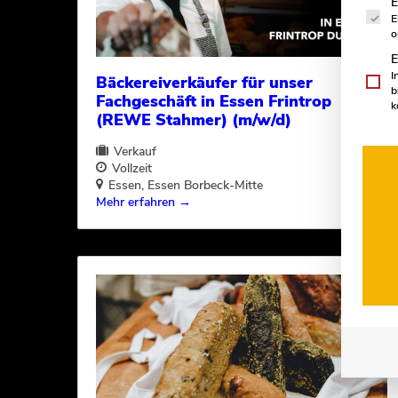
E
E
o
E
I
Bäckereiverkäufer für unser
b
Fachgeschäft in Essen Frintrop
k
(REWE Stahmer) (m/w/d)
Verkauf
Vollzeit
Essen
Essen Borbeck-Mitte
Mehr erfahren