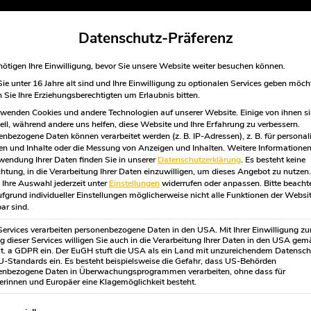
Datenschutz-Präferenz
ötigen Ihre Einwilligung, bevor Sie unsere Website weiter besuchen können.
e unter 16 Jahre alt sind und Ihre Einwilligung zu optionalen Services geben möch
Sie Ihre Erziehungsberechtigten um Erlaubnis bitten.
wenden Cookies und andere Technologien auf unserer Website. Einige von ihnen s
ell, während andere uns helfen, diese Website und Ihre Erfahrung zu verbessern.
nbezogene Daten können verarbeitet werden (z. B. IP-Adressen), z. B. für personali
n und Inhalte oder die Messung von Anzeigen und Inhalten.
Weitere Informationen
wendung Ihrer Daten finden Sie in unserer
Datenschutzerklärung
.
Es besteht keine
chtung, in die Verarbeitung Ihrer Daten einzuwilligen, um dieses Angebot zu nutzen.
Ihre Auswahl jederzeit unter
Einstellungen
widerrufen oder anpassen.
Bitte beacht
fgrund individueller Einstellungen möglicherweise nicht alle Funktionen der Websi
ar sind.
Services verarbeiten personenbezogene Daten in den USA. Mit Ihrer Einwilligung zu
 dieser Services willigen Sie auch in die Verarbeitung Ihrer Daten in den USA gem
lit. a GDPR ein. Der EuGH stuft die USA als ein Land mit unzureichendem Datensc
-Standards ein. Es besteht beispielsweise die Gefahr, dass US-Behörden
enbezogene Daten in Überwachungsprogrammen verarbeiten, ohne dass für
rinnen und Europäer eine Klagemöglichkeit besteht.
gt eine Liste der Service-Gruppen, für die eine Einwilligung erte