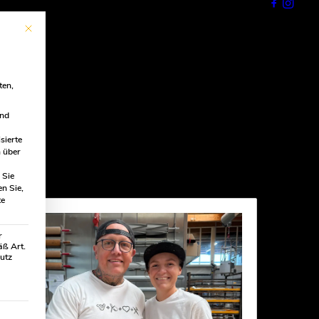
Mit diesem Button wird der Dialog geschlossen. Seine Funktionalität ist ident
ten,
ind
sierte
 über
Sie
en Sie,
te
r
äß Art.
hutz
ilt werden kann. Die erste Service-Gruppe ist essenziell und kann 