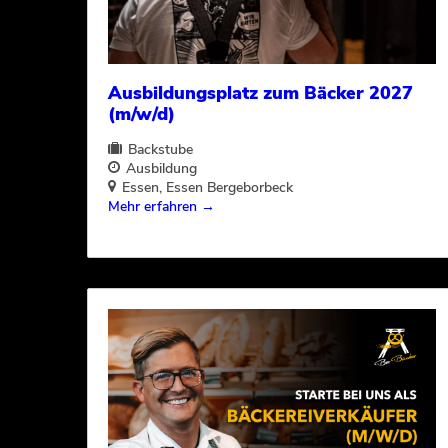
Ausbildungsplatz zum Bäcker 2027
(m/w/d)
Backstube
Ausbildung
Essen
Essen Bergeborbeck
Mehr erfahren