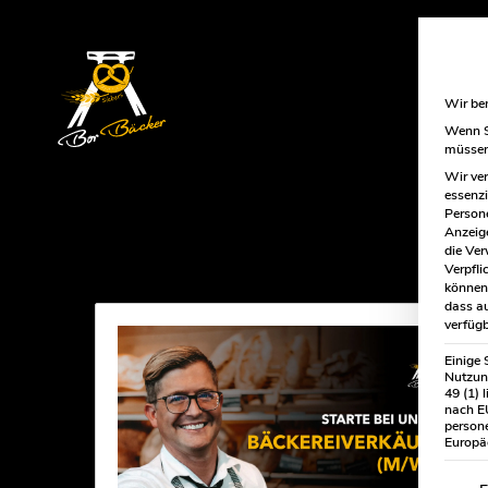
Wir ben
Wenn Si
müssen 
Wir ver
essenzi
Persone
Anzeige
die Ver
Standort:
Essen
Verpfli
können 
dass au
verfügb
Einige 
Nutzung
49 (1) 
nach EU
person
Europäe
Es fol