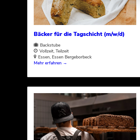
Bäcker für die Tagschicht (m/w/d)
Backstube
Vollzeit
Teilzeit
Essen
Essen Bergeborbeck
Mehr erfahren