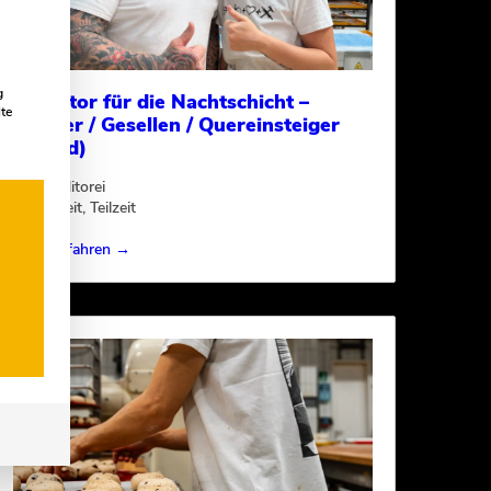
g
Konditor für die Nachtschicht –
lte
Meister / Gesellen / Quereinsteiger
(m/w/d)
Konditorei
Vollzeit
Teilzeit
Essen
Mehr erfahren